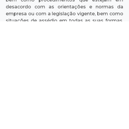
desacordo com as orientações e normas da
empresa ou com a legislação vigente, bem como
situações de assédio em todas as suas formas.
Trata-se de uma ferramenta para comunicação
segura, transparente, imparcial e sigilosa.
O canal está disponível 24 horas por dia, sete dias
por semana. Todas as informações serão
recepcionadas por uma comissão de conduta,
que conduzirá a devida apuração e resolução.
As denúncias podem ser feita das seguintes
maneiras:
Por E-mail:
Envie sua denúncia para
conduta@eneserra.com.br
Pelo formulário abaixo: